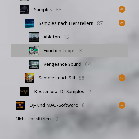
88
Samples
87
Samples nach Herstellern
15
Ableton
8
Function Loops
64
Vengeance Sound
88
Samples nach Stil
2
Kostenlose DJ-Samples
8
DJ- und MAO-Software
0
Nicht klassifiziert