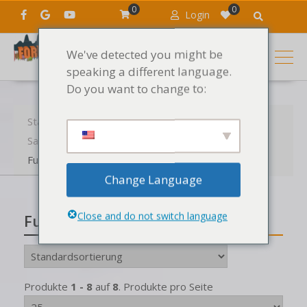
0
0
Login
We've detected you might be
speaking a different language.
Do you want to change to:
Startseite
Produkte
Die Geräusche
Samples
Samples nach Herstellern
Function Loops
Change Language
Close and do not switch language
Function Loops
Produkte
1 - 8
auf
8
. Produkte pro Seite