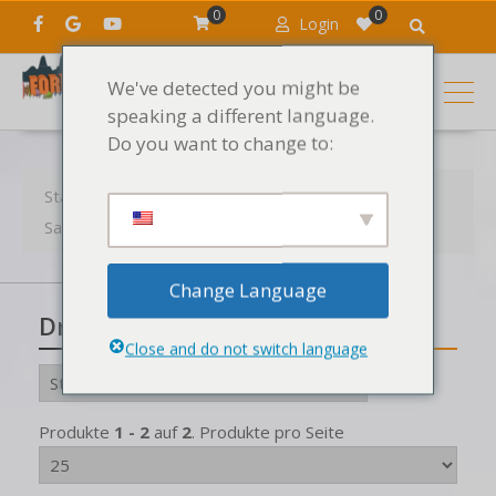
0
0
Login
We've detected you might be
speaking a different language.
Do you want to change to:
Startseite
Produkte
Die Geräusche
Samples
Samples nach Stil
Drum & Bass
Change Language
Drum & Bass
Close and do not switch language
Produkte
1 - 2
auf
2
. Produkte pro Seite