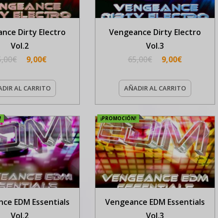
nce Dirty Electro
Vengeance Dirty Electro
Vol.2
Vol.3
5,00
€
9,00
€
65,00
€
9,00
€
DIR AL CARRITO
AÑADIR AL CARRITO
!
¡PROMOCIÓN!
ce EDM Essentials
Vengeance EDM Essentials
Vol.2
Vol.3