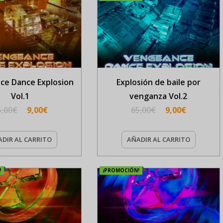
ce Dance Explosion
Explosión de baile por
Vol.1
venganza Vol.2
5,00
€
9,00
€
65,00
€
9,00
€
DIR AL CARRITO
AÑADIR AL CARRITO
!
¡PROMOCIÓN!