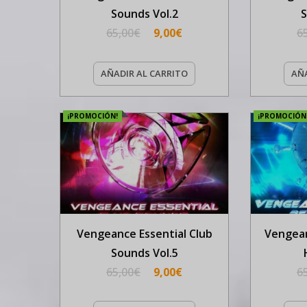
Sounds Vol.2
S
65,00
€
9,00
€
6
AÑADIR AL CARRITO
AÑA
¡PROMOCIÓN!
¡PROMOCIÓN
Vengeance Essential Club
Vengean
Sounds Vol.5
65,00
€
9,00
€
6