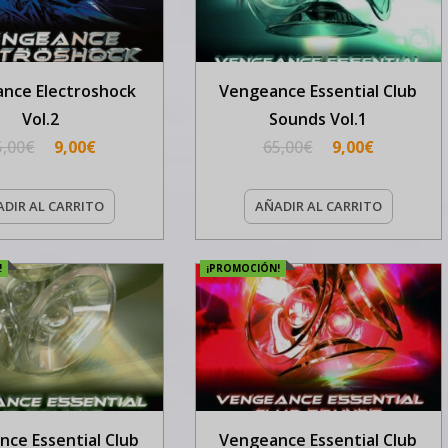
nce Electroshock
Vengeance Essential Club
Vol.2
Sounds Vol.1
5,00
€
9,00
€
65,00
€
9,00
€
DIR AL CARRITO
AÑADIR AL CARRITO
!
¡PROMOCIÓN!
ce Essential Club
Vengeance Essential Club