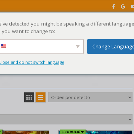
've detected you might be speaking a different language
INICIO
MENÚ
 you want to change to:
Change Languag
Muestras por fabricante
Sonido de venganza
Close and do not switch language
!
¡PROMOCIÓN!