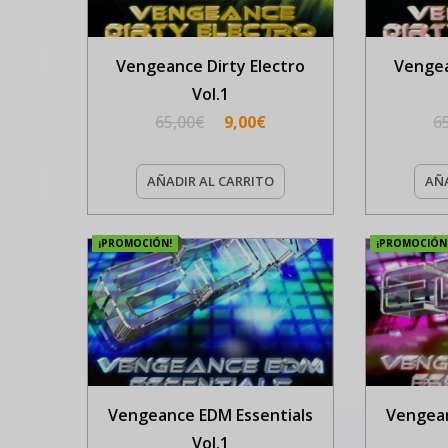
Vengeance Dirty Electro
Vengea
Vol.1
65,00
€
9,00
€
6
AÑADIR AL CARRITO
AÑA
¡PROMOCIÓN!
¡PROMOCIÓN
Vengeance EDM Essentials
Vengean
Vol.1