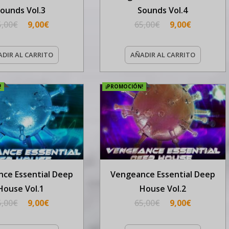
ounds Vol.3
Sounds Vol.4
5,00
€
9,00
€
65,00
€
9,00
€
DIR AL CARRITO
AÑADIR AL CARRITO
!
¡PROMOCIÓN!
ce Essential Deep
Vengeance Essential Deep
House Vol.1
House Vol.2
5,00
€
9,00
€
65,00
€
9,00
€