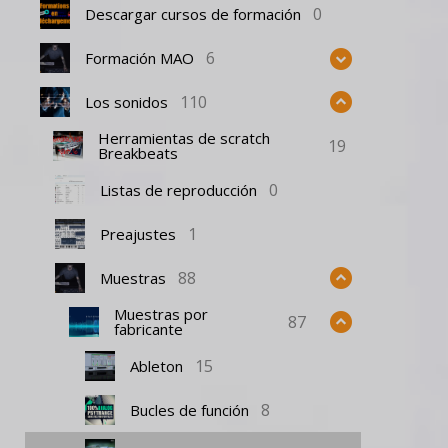
0
Descargar cursos de formación
6
Formación MAO
110
Los sonidos
Herramientas de scratch
19
Breakbeats
0
Listas de reproducción
1
Preajustes
88
Muestras
Muestras por
87
fabricante
15
Ableton
8
Bucles de función