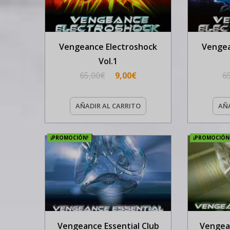
Vengeance Electroshock
Vengea
Vol.1
65,00
€
9,00
€
6
AÑADIR AL CARRITO
AÑA
¡PROMOCIÓN!
¡PROMOCIÓN
Vengeance Essential Club
Vengean