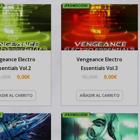
!
¡PROMOCIÓN!
geance Electro
Vengeance Electro
sentials Vol.2
Essentials Vol.3
5,00
€
9,00
€
65,00
€
9,00
€
DIR AL CARRITO
AÑADIR AL CARRITO
!
¡PROMOCIÓN!