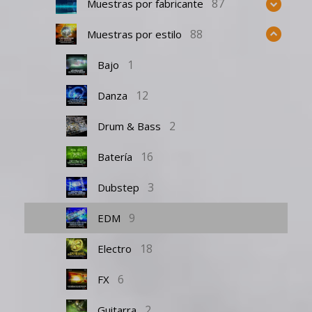
87
Muestras por fabricante
88
Muestras por estilo
1
Bajo
12
Danza
2
Drum & Bass
16
Batería
3
Dubstep
9
EDM
18
Electro
6
FX
2
Guitarra