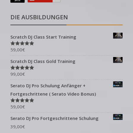
DIE AUSBILDUNGEN
Scratch DJ Class Start Training
59,00
€
Bewertet mit
5.00
von 5
Scratch DJ Class Gold Training
99,00
€
Bewertet mit
5.00
von 5
Serato DJ Pro Schulung Anfänger +
Fortgeschrittene ( Serato Video Bonus)
59,00
€
Bewertet mit
5.00
von 5
Serato DJ Pro Fortgeschrittene Schulung
39,00
€