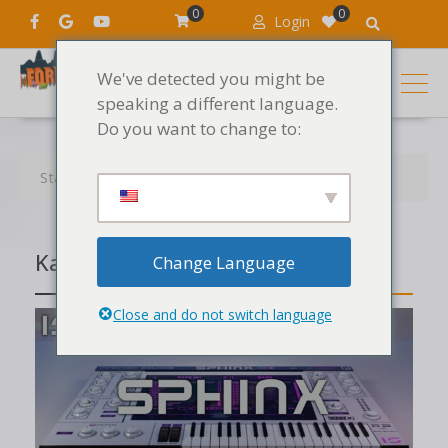
0
0
Login
We've detected you might be
speaking a different language.
Do you want to change to:
Startseite
Artikel
MAO
Kategorie:
MAO
Change Language
Close and do not switch language