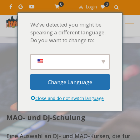
0
0
Login
We've detected you might be
speaking a different language.
Do you want to change to:
Change Language
Close and do not switch language
MAO- und DJ-Schulung
Eine Auswahl an DJ- und MAO-Kursen, die für