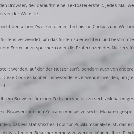
en Browser, der daraufhin eine Textdatei erstellt. Jedes Mal, we
Server der Website.
 nicht denselben Zwecken dienen: technische Cookies und Werbec
rfens verwendet, um das Surfen zu erleichtern und bestimmte F
inem Formular zu speichern oder die Präferenzen des Nutzers fü
stellt werden, auf der der Nutzer surft, sondern auch von ande
n. Diese Cookies können insbesondere verwendet werden, um gezi
rd.
 Ihrem Browser für einen Zeitraum von bis zu sechs Monaten ges
m Browser für einen Zeitraum von bis zu sechs Monaten gespei
en, das ein statistisches Tool zur Publikumsanalyse ist, das ein
die Aktivitäten der Besucher gemessen werden können. Ihre IP-Ad