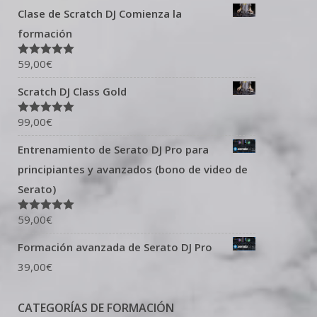
Clase de Scratch DJ Comienza la
formación
59,00
€
Valorado en
5.00
de 5
Scratch DJ Class Gold
99,00
€
Valorado en
5.00
de 5
Entrenamiento de Serato DJ Pro para
principiantes y avanzados (bono de video de
Serato)
59,00
€
Valorado en
5.00
de 5
Formación avanzada de Serato DJ Pro
39,00
€
CATEGORÍAS DE FORMACIÓN