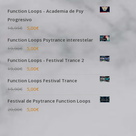
Function Loops - Academia de Psy
Progresivo
18,95
€
5,00
€
Function Loops Psytrance interestelar
19,90
€
5,00
€
Function Loops - Festival Trance 2
19,00
€
5,00
€
Function Loops Festival Trance
15,90
€
5,00
€
Festival de Psytrance Function Loops
20,00
€
5,00
€