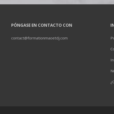
PÓNGASE EN CONTACTO CON
I
contact@formationmaoetdj.com
Po
C
In
Nu
¿