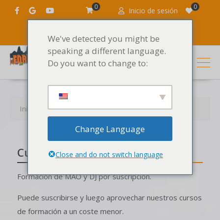
0
0
Inicio de sesión
We've detected you might be
speaking a different language.
Do you want to change to:
Inicio
Productos
Cursos por suscripción
Change Language
Cursos por suscripción
Close and do not switch language
Formación de MAO y DJ por suscripción.
Puede suscribirse y luego aprovechar nuestros cursos
de formación a un coste menor.