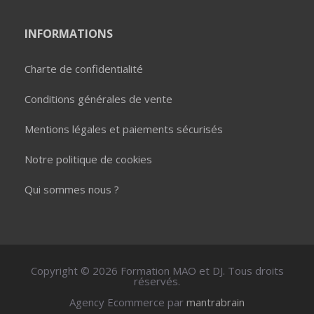
INFORMATIONS
Charte de confidentialité
Conditions générales de vente
Mentions légales et paiements sécurisés
Notre politique de cookies
Qui sommes nous ?
This website uses cookies to ensure you get the best new
experience on our website.
Learn more
DJ R
Copyright © 2026 Formation MAO et DJ. Tous droits
Son style d'enseignement et sa capacité à
réservés.
simplifier et à briser les schémas...
Accept
Refuse
Agency Ecommerce par
mantrabrain