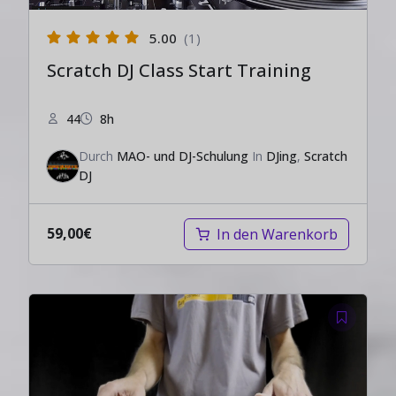
5.00
(1)
Scratch DJ Class Start Training
44
8h
Durch
MAO- und DJ-Schulung
In
DJing
,
Scratch
DJ
59,00
€
In den Warenkorb