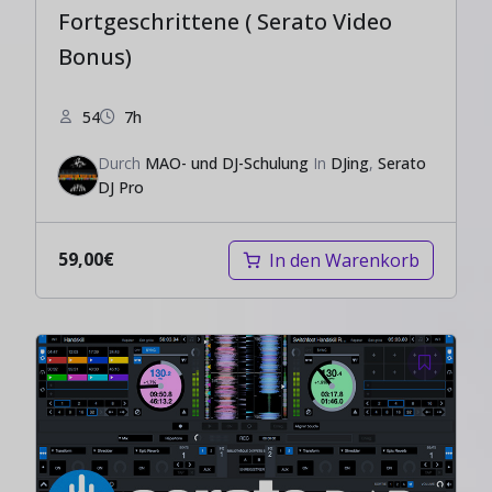
Fortgeschrittene ( Serato Video
Bonus)
54
7h
Durch
MAO- und DJ-Schulung
In
DJing
,
Serato
DJ Pro
59,00
€
In den Warenkorb