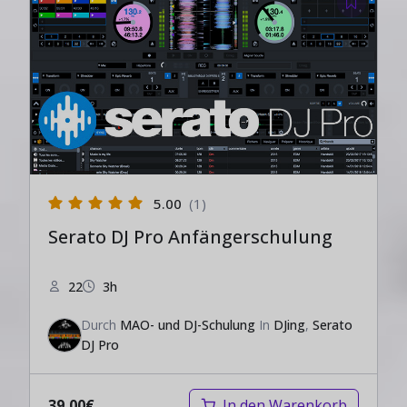
5.00
(1)
Serato DJ Pro Anfängerschulung
22
3h
Durch
MAO- und DJ-Schulung
In
DJing
,
Serato
DJ Pro
39,00
€
In den Warenkorb