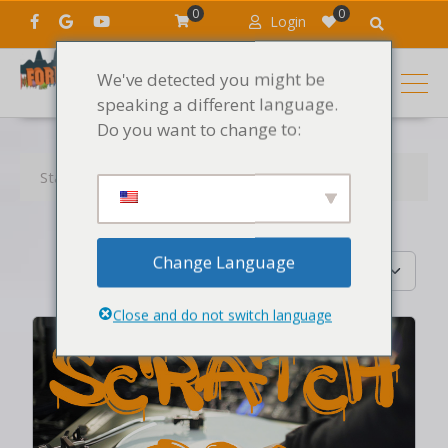
0
0
Login
We've detected you might be
speaking a different language.
Do you want to change to:
Startseite
Kurs
DJing
Change Language
Erscheinungsdatum (das jüngste zuerst)
Close and do not switch language