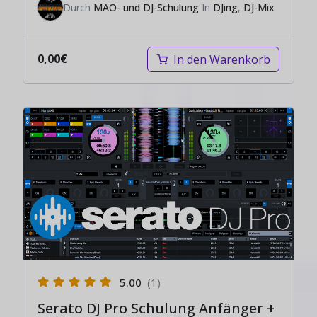
Durch
MAO- und DJ-Schulung
In
DJing
,
DJ-Mix
0,00
€
In den Warenkorb
5.00
(1)
Serato DJ Pro Schulung Anfänger +