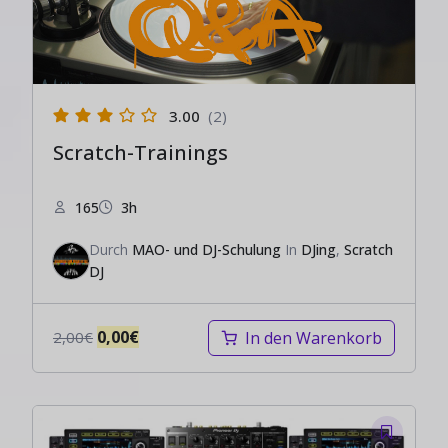
3.00
(2)
Scratch-Trainings
165
3h
Durch
MAO- und DJ-Schulung
In
DJing
,
Scratch
DJ
0,00
€
In den Warenkorb
2,00
€