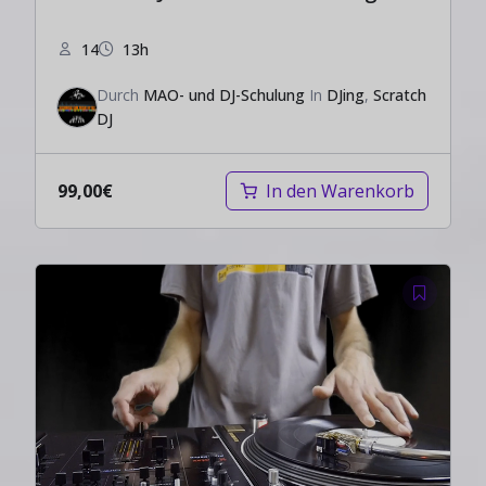
14
13h
Durch
MAO- und DJ-Schulung
In
DJing
,
Scratch
DJ
99,00
€
In den Warenkorb