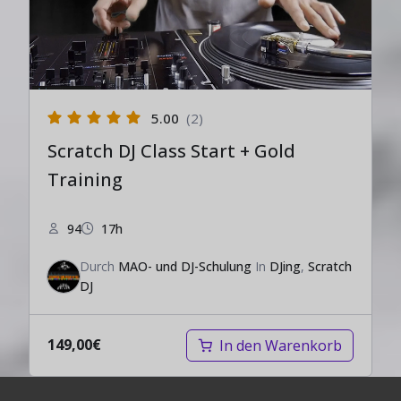
5.00
(2)
Scratch DJ Class Start + Gold
Training
94
17h
Durch
MAO- und DJ-Schulung
In
DJing
,
Scratch
DJ
149,00
€
In den Warenkorb