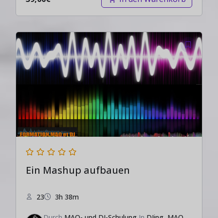
Ein Mashup aufbauen
23
3h 38m
Durch
MAO- und DJ-Schulung
In
DJing
,
MAO
,