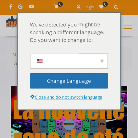
0
0
Login
We've detected you might be
speaking a different language.
Do you want to change to:
Startseite
DJ-Mix
Der Harmonische Mix: Das neue Schlüsselrad
Change Language
Close and do not switch language