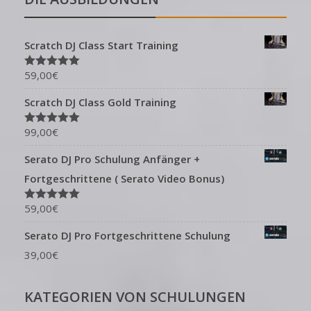
Scratch DJ Class Start Training
59,00
€
Bewertet mit
5.00
von 5
Scratch DJ Class Gold Training
99,00
€
Bewertet mit
5.00
von 5
Serato DJ Pro Schulung Anfänger +
Fortgeschrittene ( Serato Video Bonus)
59,00
€
Bewertet mit
5.00
von 5
Serato DJ Pro Fortgeschrittene Schulung
39,00
€
KATEGORIEN VON SCHULUNGEN