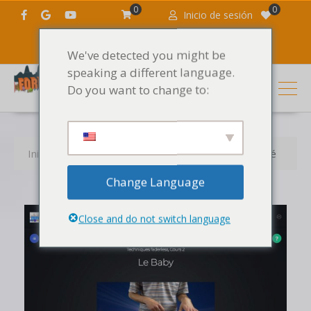
0
0
Inicio de sesión
We've detected you might be
speaking a different language.
Do you want to change to:
Inicio
Tutoriales de Scratch
Rasguño del bebé
Change Language
Close and do not switch language