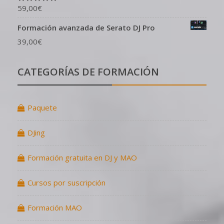
59,00
€
Valorado en
5.00
de 5
Formación avanzada de Serato DJ Pro
39,00
€
CATEGORÍAS DE FORMACIÓN
Paquete
DJing
Formación gratuita en DJ y MAO
Cursos por suscripción
Formación MAO