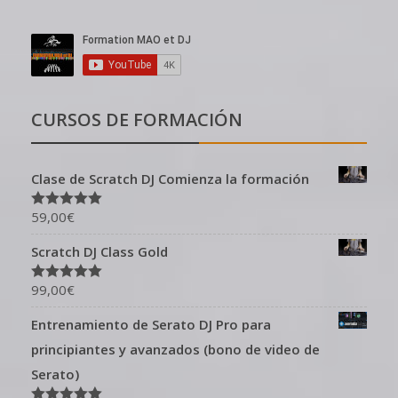
CURSOS DE FORMACIÓN
Clase de Scratch DJ Comienza la formación
59,00
€
Valorado en
5.00
de 5
Scratch DJ Class Gold
99,00
€
Valorado en
5.00
de 5
Entrenamiento de Serato DJ Pro para
principiantes y avanzados (bono de video de
Serato)