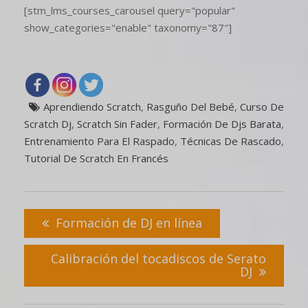
[stm_lms_courses_carousel query="popular"
show_categories="enable" taxonomy="87″]
Aprendiendo Scratch
,
Rasguño Del Bebé
,
Curso De
Scratch Dj
,
Scratch Sin Fader
,
Formación De Djs Barata
,
Entrenamiento Para El Raspado
,
Técnicas De Rascado
,
Tutorial De Scratch En Francés
Formación de DJ en línea
Calibración del tocadiscos de Serato
DJ