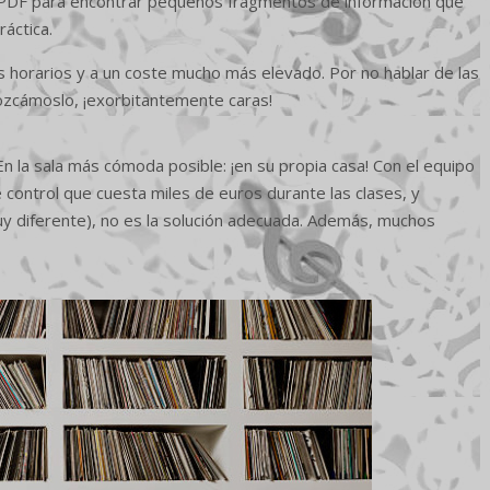
 PDF para encontrar pequeños fragmentos de información que
áctica.
us horarios y a un coste mucho más elevado. Por no hablar de las
nozcámoslo, ¡exorbitantemente caras!
En la sala más cómoda posible: ¡en su propia casa! Con el equipo
e control que cuesta miles de euros durante las clases, y
uy diferente), no es la solución adecuada. Además, muchos