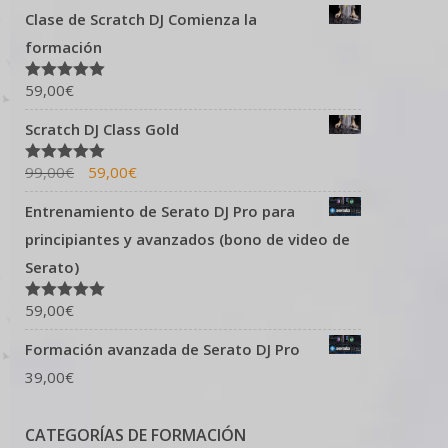
Clase de Scratch DJ Comienza la
formación
59,00
€
Valorado en
5.00
de 5
Scratch DJ Class Gold
99,00
€
59,00
€
Valorado en
5.00
de 5
Entrenamiento de Serato DJ Pro para
principiantes y avanzados (bono de video de
Serato)
59,00
€
Valorado en
5.00
de 5
Formación avanzada de Serato DJ Pro
39,00
€
CATEGORÍAS DE FORMACIÓN