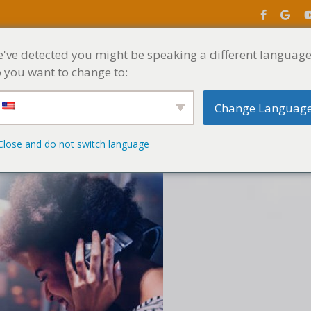
've detected you might be speaking a different language
INICIO
MENÚ
 you want to change to:
Change Languag
Close and do not switch language