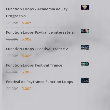
Function Loops - Academia de Psy
Progresivo
18,95
€
5,00
€
Function Loops Psytrance interestelar
19,90
€
5,00
€
Function Loops - Festival Trance 2
19,00
€
5,00
€
Function Loops Festival Trance
15,90
€
5,00
€
Festival de Psytrance Function Loops
20,00
€
5,00
€