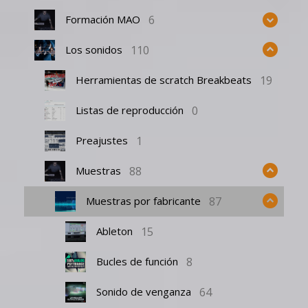
6
Formación MAO
110
Los sonidos
19
Herramientas de scratch Breakbeats
0
Listas de reproducción
1
Preajustes
88
Muestras
87
Muestras por fabricante
15
Ableton
8
Bucles de función
64
Sonido de venganza