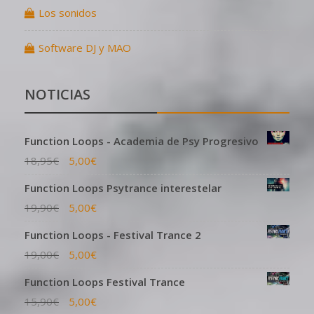
Los sonidos
Software DJ y MAO
NOTICIAS
Function Loops - Academia de Psy Progresivo
18,95
€
5,00
€
Function Loops Psytrance interestelar
19,90
€
5,00
€
Function Loops - Festival Trance 2
19,00
€
5,00
€
Function Loops Festival Trance
15,90
€
5,00
€