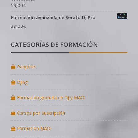
59,00
€
Valorado en
5.00
de 5
Formación avanzada de Serato DJ Pro
39,00
€
CATEGORÍAS DE FORMACIÓN
Paquete
DJing
Formación gratuita en DJ y MAO
Cursos por suscripción
Formación MAO