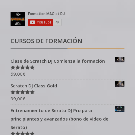
CURSOS DE FORMACIÓN
Clase de Scratch DJ Comienza la formación
59,00
€
Valorado en
5.00
de 5
Scratch DJ Class Gold
99,00
€
Valorado en
5.00
de 5
Entrenamiento de Serato DJ Pro para
principiantes y avanzados (bono de video de
Serato)