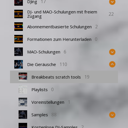
17
DJing
DJ- und MAO-Schulungen mit freiem
22
Zugang
2
Abonnementbasierte Schulungen
0
Formationen zum Herunterladen
6
MAO-Schulungen
110
Die Geräusche
19
Breakbeats scratch tools
0
Playlists
1
Voreinstellungen
88
Samples
2
Kostenlose DJ-Samples