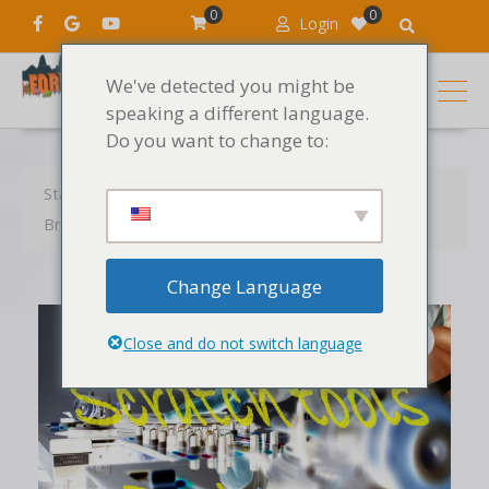
0
0
Login
We've detected you might be
speaking a different language.
Do you want to change to:
Startseite
Produkte
Die Geräusche
Breakbeats scratch tools
Scratch tools Teil 1
Change Language
Close and do not switch language