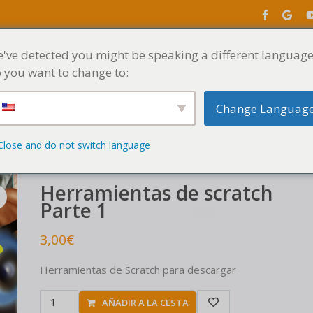
've detected you might be speaking a different language
INICIO
MENÚ
 you want to change to:
Change Languag
tas de scratch Breakbeats
Herramientas de scratch Parte 1
Close and do not switch language
Herramientas de scratch
Parte 1
3,00
€
Herramientas de Scratch para descargar
AÑADIR A LA CESTA