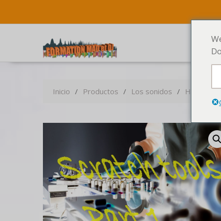
We
Do
Inicio
Productos
Los sonidos
Herramien