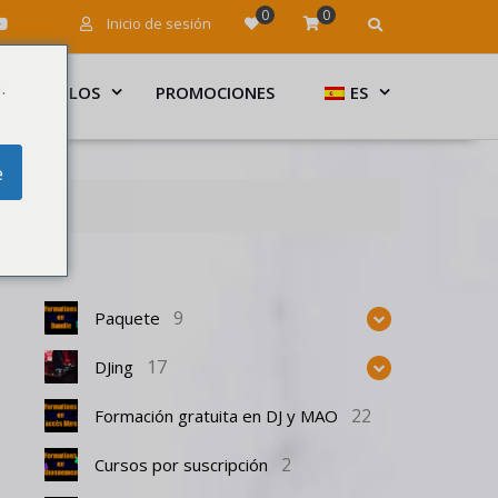
0
0
Inicio de sesión
.
ARTÍCULOS
PROMOCIONES
ES
e
9
Paquete
17
DJing
22
Formación gratuita en DJ y MAO
2
Cursos por suscripción