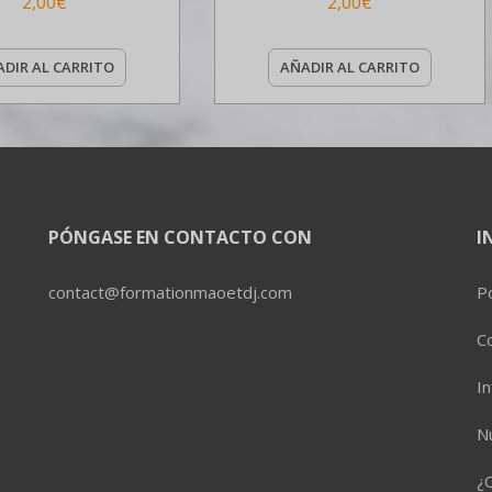
2,00
€
2,00
€
DIR AL CARRITO
AÑADIR AL CARRITO
PÓNGASE EN CONTACTO CON
I
contact@formationmaoetdj.com
Po
C
In
Nu
¿