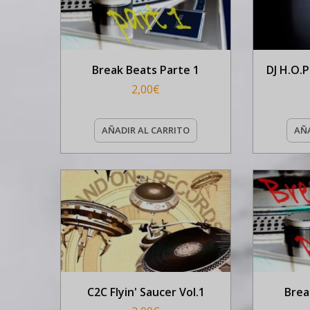
Break Beats Parte 1
DJ H.O.P
2,00
€
AÑADIR AL CARRITO
AÑA
C2C Flyin' Saucer Vol.1
Brea