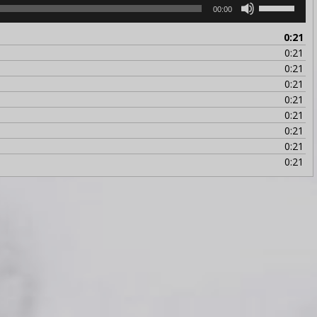
Utiliza
00:00
las
teclas
0:21
de
0:21
flecha
0:21
arriba/abajo
0:21
para
0:21
aumentar
0:21
o
0:21
disminuir
0:21
el
0:21
volumen.