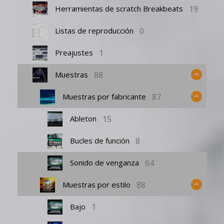
19
Herramientas de scratch Breakbeats
0
Listas de reproducción
1
Preajustes
88
Muestras
87
Muestras por fabricante
15
Ableton
8
Bucles de función
64
Sonido de venganza
88
Muestras por estilo
1
Bajo