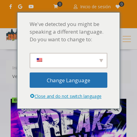
0
0
Inicio de sesión
We've detected you might be
speaking a different language.
Do you want to change to:
Inicio
Productos
Los sonidos
Vengeance Freakz On Beatz Vol.1
Change Language
Close and do not switch language
OFERTA LIMITADA.