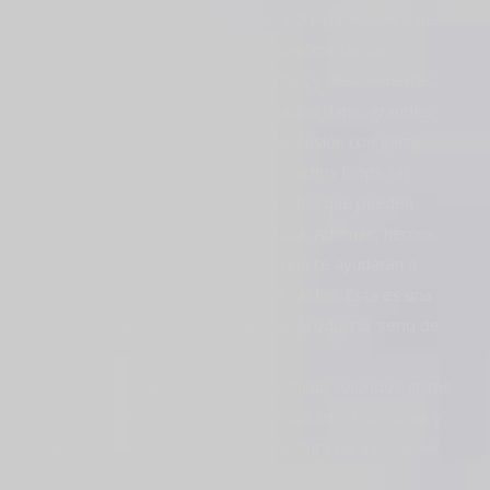
Con más de 2.800 archivos wav, este pack ofrece de
todo, desde multimuestras de bombos tonales,
emocionantes efectos ascendentes y descendentes,
enormes baterías de caja, apretados claps, grandes
sintetizadores, bajos en auge, percusión con garra,
ricos build-ups y, por supuesto, muchos loops sin
batería maravillosamente elaborados que pueden
añadir dimensión a cualquier mezcla. Además, hemos
incluido coloridos gritos vocales que te ayudarán a
mejorar tus construcciones y tus caídas. Esta es una
necesidad absoluta para cualquier productor serio de
EDM.
Como ventaja adicional, hemos incluido coloridos gritos
vocales para ayudarte a mejorar tus construcciones y
caídas. Esta es una necesidad absoluta para cualquier
productor serio de EDM.