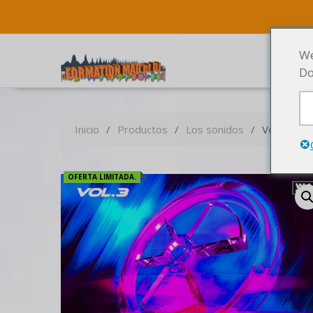
We
Do
Inicio
Productos
Los sonidos
Vengeance 
OFERTA LIMITADA.