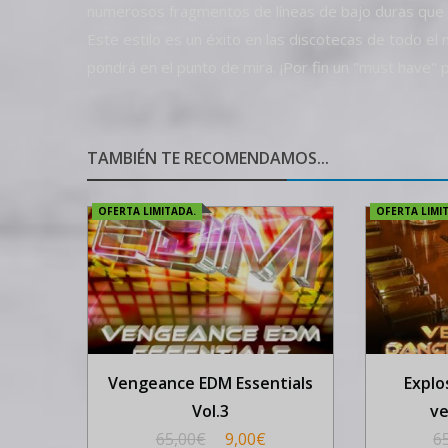
numerosos fragmentos de líneas de bajo duras que
Este estilo es un éxito en las discotecas de todo el
pondrá en el punto de mira. ¡Por fin un "must have" p
TAMBIÉN TE RECOMENDAMOS...
OFERTA LIMITADA.
OFERTA LIMI
Vengeance EDM Essentials
Explo
Vol.3
ve
65,00
€
9,00
€
6