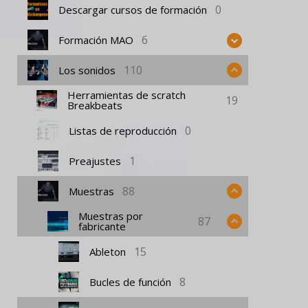
0
Descargar cursos de formación
6
Formación MAO
110
Los sonidos
Herramientas de scratch
19
Breakbeats
0
Listas de reproducción
1
Preajustes
88
Muestras
Muestras por
87
fabricante
15
Ableton
8
Bucles de función