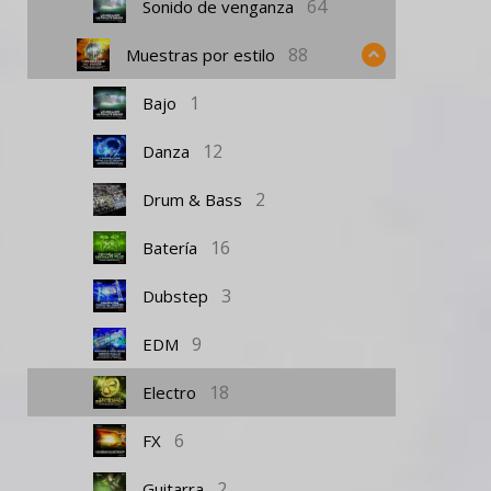
64
Sonido de venganza
88
Muestras por estilo
1
Bajo
12
Danza
2
Drum & Bass
16
Batería
3
Dubstep
9
EDM
18
Electro
6
FX
2
Guitarra