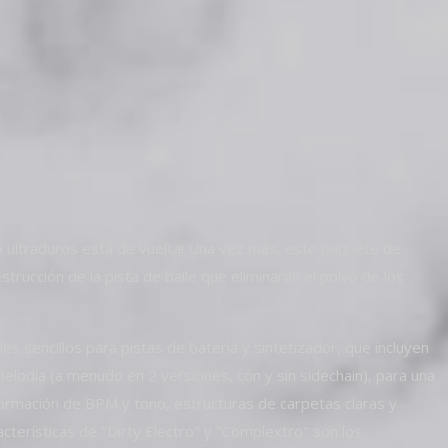
b ultraduros está de vuelta! Una vez más, este paquete de
trucción de la pista de baile que eliminarán el polvo de los
s sencillos para pistas de batería y sintetizador, que incluyen
a melodía (a menudo en 2 versiones, con y sin sidechain), para una
información de BPM y tono, estructuras de carpetas claras y
cterísticas de "Dirty Electro" y "Complextro" son los