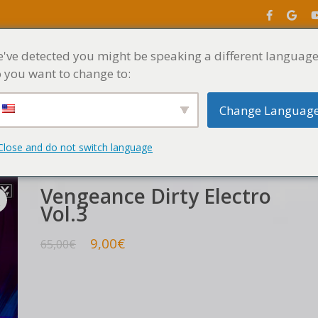
've detected you might be speaking a different language
INICIO
MENÚ
 you want to change to:
Change Languag
Dirty Electro Vol.3
Close and do not switch language
Vengeance Dirty Electro
Vol.3
9,00
€
65,00
€