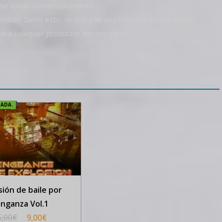
 se tocan consecutivamente.
 mundo. Dicho esto, se trata de una munición fresca que le
ara cualquier productor electro serio!
TADA.
sión de baile por
nganza Vol.1
5,00
€
9,00
€