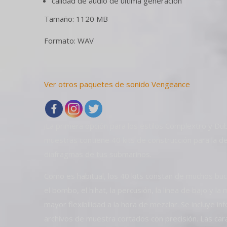
calidad de audio de última generación
Tamaño: 1120 MB
Formato: WAV
Ver otros paquetes de sonido Vengeance
¡La primera opción para los estilos Complextro y Du
muestras contiene 40 kits de construcción para la des
diafragmas de tus submarinos.
Como es habitual, los 40 kits constan de muchos bucle
el bombo, el hihat, la percusión, la línea de bajo y l
mayor flexibilidad a la hora de mezclar. Se incluye 
archivos de muestra cortados con precisión. Las cara