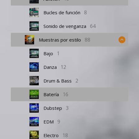
8
Bucles de función
64
Sonido de venganza
88
Muestras por estilo
1
Bajo
12
Danza
2
Drum & Bass
16
Batería
3
Dubstep
9
EDM
18
Electro