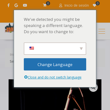
0
0
Inicio de sesión
We've detected you might be
speaking a different language.
Do you want to change to:
Inicio
Productos
Los sonidos
Session Drums Multimic de Ableton
Change Language
Close and do not switch language