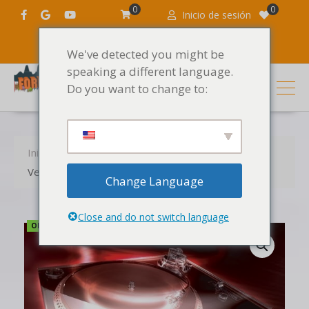
0
0
Inicio de sesión
We've detected you might be
speaking a different language.
Do you want to change to:
Inicio
Productos
Los sonidos
Vengeance Essential House vol.2
Change Language
Close and do not switch language
OFERTA LIMITADA.