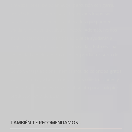
sintetizadores, bajos en auge, percusión con garra,
ricos build-ups y, por supuesto, muchos loops sin
batería maravillosamente elaborados que pueden
añadir dimensión a cualquier mezcla. Además, hemos
incluido coloridos gritos vocales que te ayudarán a
mejorar tus construcciones y tus caídas. Esta es una
necesidad absoluta para cualquier productor serio de
EDM.
Como ventaja adicional, hemos incluido coloridos gritos
vocales para ayudarte a mejorar tus construcciones y
caídas. Esta es una necesidad absoluta para cualquier
productor serio de EDM.
TAMBIÉN TE RECOMENDAMOS...