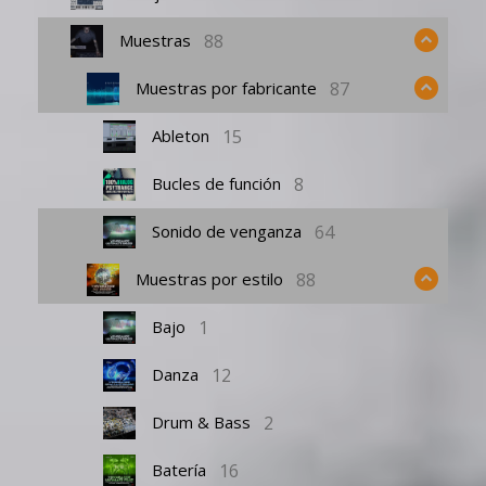
88
Muestras
87
Muestras por fabricante
15
Ableton
8
Bucles de función
64
Sonido de venganza
88
Muestras por estilo
1
Bajo
12
Danza
2
Drum & Bass
16
Batería