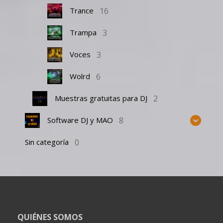
16
Trance
3
Trampa
3
Voces
6
Wolrd
2
Muestras gratuitas para DJ
8
Software DJ y MAO
0
Sin categoría
QUIÉNES SOMOS