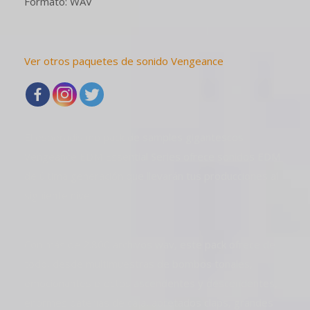
Formato: WAV
Ver otros paquetes de sonido Vengeance
El esperadísimo pack de samples gigantescos
Vengeance EDM Essential Series ofrece sonidos EDM
de última generación que llevarán tus producciones al
siguiente nivel.
Con más de 2.800 archivos wav, este pack ofrece de
todo, desde multimuestras de bombos tonales,
emocionantes efectos ascendentes y descendentes,
enormes baterías de caja, apretados claps, grandes