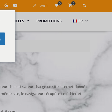
0
0
Login
.
ARTICLES
PROMOTIONS
FR
e
eur d’un utilisateur charge un site internet donné :
le même site, le navigateur récupère ce fichier et
icitaires :