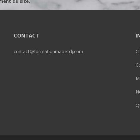
ment du site.
CONTACT
I
contact@formationmaoetdj.com
Ch
C
M
No
Q