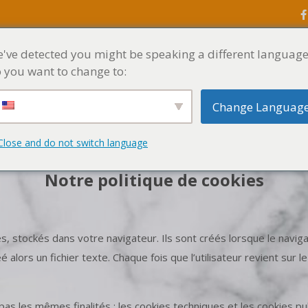
've detected you might be speaking a different language
ACCUEIL
MENU
 you want to change to:
Change Languag
Close and do not switch language
Notre politique de cookies
, stockés dans votre navigateur. Ils sont créés lorsque le navigat
é alors un fichier texte. Chaque fois que l’utilisateur revient sur 
as les mêmes finalités : les cookies techniques et les cookies publ