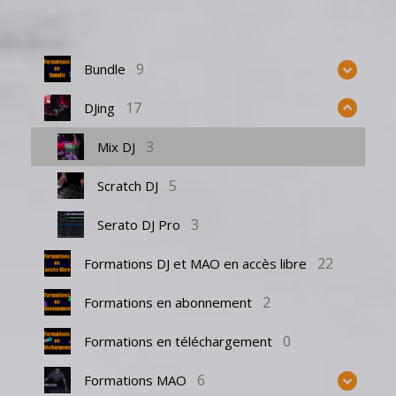
9
Bundle
17
DJing
3
Mix DJ
5
Scratch DJ
3
Serato DJ Pro
22
Formations DJ et MAO en accès libre
2
Formations en abonnement
0
Formations en téléchargement
6
Formations MAO