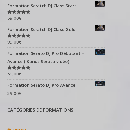
Formation Scratch DJ Class Start
59,00
€
Note
5.00
sur 5
Formation Scratch DJ Class Gold
99,00
€
Note
5.00
sur 5
Formation Serato DJ Pro Débutant +
Avancé ( Bonus Serato vidéo)
59,00
€
Note
5.00
sur 5
Formation Serato DJ Pro Avancé
39,00
€
CATÉGORIES DE FORMATIONS