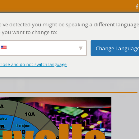
've detected you might be speaking a different language
ACCUEIL
MENU
 you want to change to:
Change Languag
Close and do not switch language