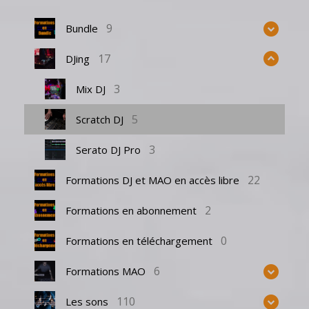
9
Bundle
17
DJing
3
Mix DJ
5
Scratch DJ
3
Serato DJ Pro
22
Formations DJ et MAO en accès libre
2
Formations en abonnement
0
Formations en téléchargement
6
Formations MAO
110
Les sons