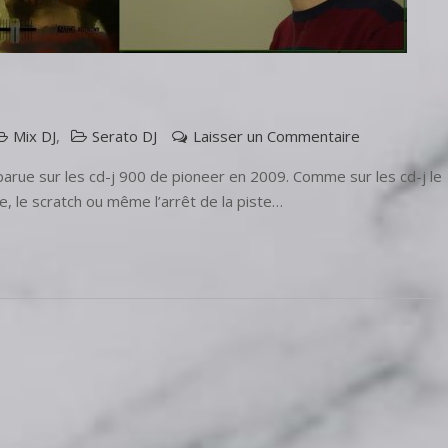
sur
Mix DJ
,
Serato DJ
Laisser un Commentaire
Slip
parue sur les cd-j 900 de pioneer en 2009. Comme sur les cd-j le
mode
, le scratch ou même l’arrêt de la piste…
Serato
DJ