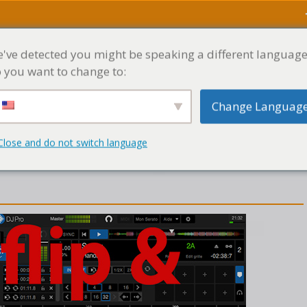
've detected you might be speaking a different language
ACCUEIL
MENU
 you want to change to:
Change Languag
Close and do not switch language