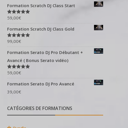
Formation Scratch DJ Class Start
59,00
€
Note
5.00
sur 5
Formation Scratch DJ Class Gold
99,00
€
Note
5.00
sur 5
Formation Serato DJ Pro Débutant +
Avancé ( Bonus Serato vidéo)
59,00
€
Note
5.00
sur 5
Formation Serato DJ Pro Avancé
39,00
€
CATÉGORIES DE FORMATIONS