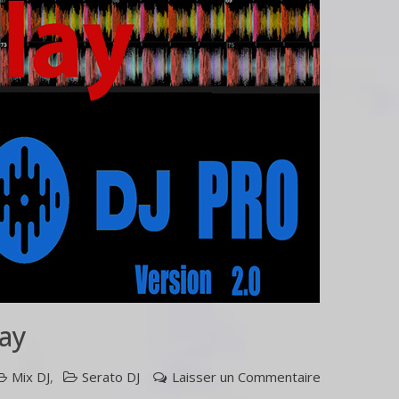
lay
sur
Mix DJ
,
Serato DJ
Laisser un Commentaire
Serato