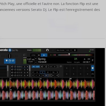
itch Play, une officielle et l’autre non. La fonction Flip est une
DJ
nciennes versions Serato DJ. Le Flip est l’enregistrement des
Pro
Flip
Pitch
play