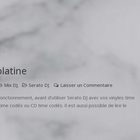
latine
sur
Mix DJ
,
Serato DJ
Laisser un Commentaire
Serato
onctionnement, avant d’utiliser Serato DJ avec vos vinyles time
DJ
 time codés ou CD time codés. Il est aussi possible de lire le
Étalonnage
de
platine