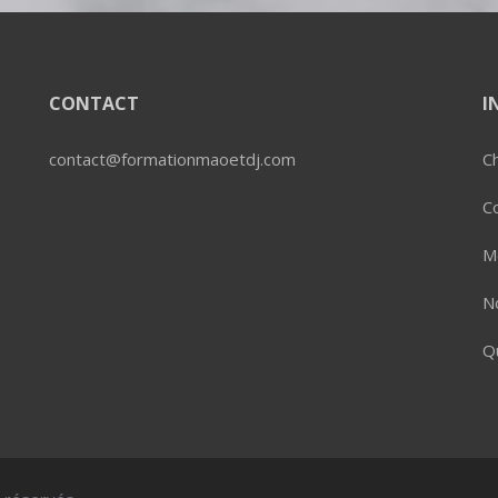
CONTACT
I
contact@formationmaoetdj.com
Ch
C
M
No
Q