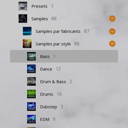
1
Presets
88
Samples
87
Samples par fabricants
88
Samples par style
1
Bass
12
Dance
2
Drum & Bass
16
Drums
3
Dubstep
9
EDM