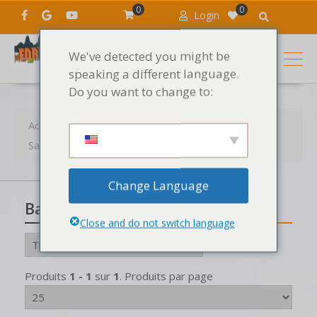
0
0
Login
We've detected you might be
speaking a different language.
Do you want to change to:
Accueil
Produits
Les sons
Samples
Samples par style
Bass
Change Language
Bass
Close and do not switch language
Produits
1 - 1
sur
1
. Produits par page