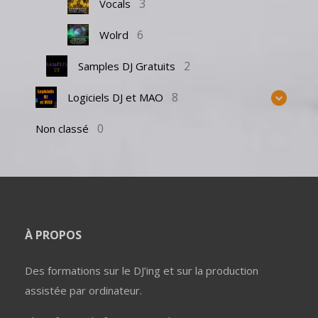
3
Vocals
6
Wolrd
2
Samples DJ Gratuits
8
Logiciels DJ et MAO
0
Non classé
À PROPOS
Des formations sur le DJ’ing et sur la production
assistée par ordinateur.