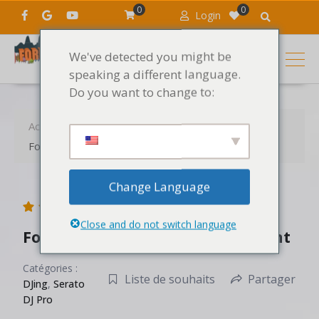
0
0
Login
We've detected you might be
speaking a different language.
Do you want to change to:
Accueil
Les formations DJ et MAO
Cours
Formation Serato DJ Pro Débutant
Change Language
5.00
(1 Note)
Close and do not switch language
Formation Serato DJ Pro Débutant
Catégories :
Liste de souhaits
Partager
DJing
,
Serato
DJ Pro