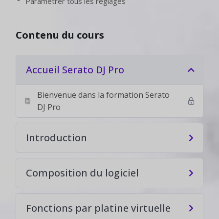
Paramétrer tous les réglages
Conclusion à vos platines ou contrôleurs pour
commencer dès aujourd’hui !
Contenu du cours
Langue : Français
Accueil Serato DJ Pro
ABONNEMENT
Bienvenue dans la formation Serato
TÉLÉCHARGEMENT
DJ Pro
Introduction
Composition du logiciel
Fonctions par platine virtuelle