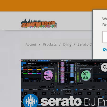
We
Do
Accueil
Produits
DJing
Serato DJ Pro