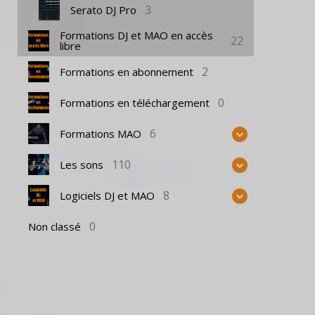
3
Serato DJ Pro
Formations DJ et MAO en accès
22
libre
2
Formations en abonnement
0
Formations en téléchargement
6
Formations MAO
110
Les sons
8
Logiciels DJ et MAO
0
Non classé