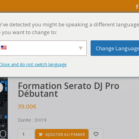
've detected you might be speaking a different language
ACCUEIL
MENU
 you want to change to:
Change Languag
Formation Serato DJ Pro Débutant
Close and do not switch language
Formation Serato DJ Pro
Débutant
39,00
€
Durée : 3H19
AJOUTER AU PANIER