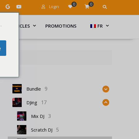
0
0
Login
.
ARTICLES
PROMOTIONS
FR
e
9
Bundle
17
DJing
3
Mix DJ
5
Scratch DJ