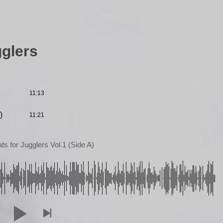
gglers
11:13
)
11:21
s for Jugglers Vol.1 (Side A)