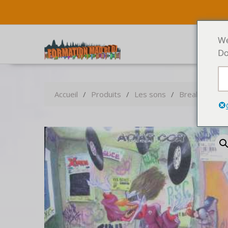
We
Do
Accueil
Produits
Les sons
Breakbeats sc