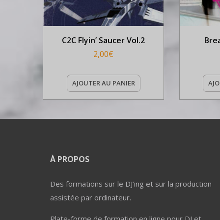
C2C Flyin’ Saucer Vol.2
Bre
2,00
€
AJOUTER AU PANIER
AJO
À PROPOS
Des formations sur le DJ’ing et sur la production
assistée par ordinateur.
Plate-forme de formation en ligne pour DJ et