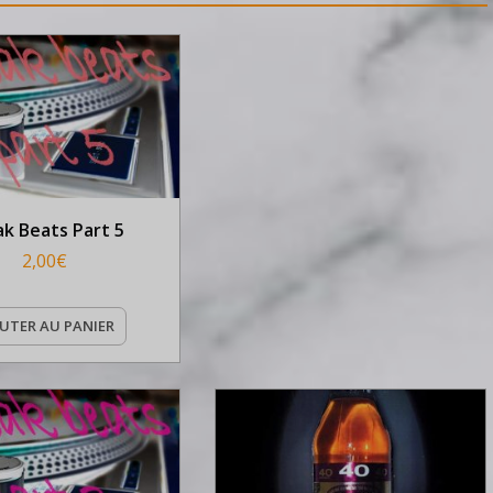
ak Beats Part 5
2,00
€
UTER AU PANIER