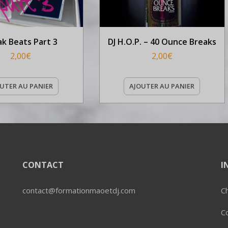
ak Beats Part 3
DJ H.O.P. – 40 Ounce Breaks
2,00
€
2,00
€
UTER AU PANIER
AJOUTER AU PANIER
CONTACT
I
contact@formationmaoetdj.com
Ch
C