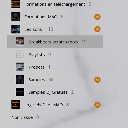
0
Formations en téléchargement
6
Formations MAO
110
Les sons
19
Breakbeats scratch tools
0
Playlists
1
Presets
88
Samples
2
Samples DJ Gratuits
8
Logiciels DJ et MAO
0
Non classé