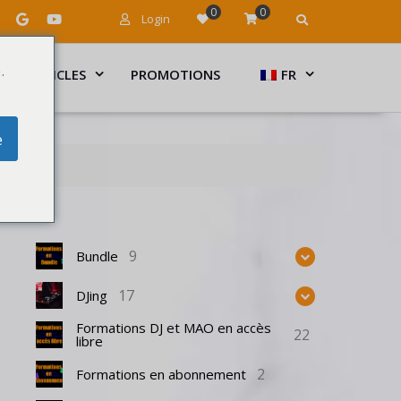
0
0
Login
.
ARTICLES
PROMOTIONS
FR
e
9
Bundle
17
DJing
Formations DJ et MAO en accès
22
libre
2
Formations en abonnement