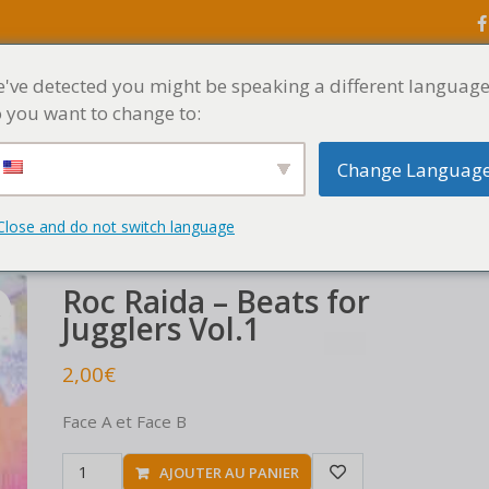
've detected you might be speaking a different language
ACCUEIL
MENU
 you want to change to:
Change Languag
ratch tools
Roc Raida – Beats for Jugglers Vol.1
Close and do not switch language
Roc Raida – Beats for
Jugglers Vol.1
2,00
€
Face A et Face B
AJOUTER AU PANIER