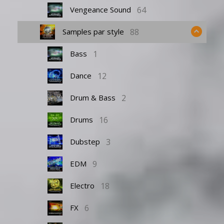
64
Vengeance Sound
88
Samples par style
1
Bass
12
Dance
2
Drum & Bass
16
Drums
3
Dubstep
9
EDM
18
Electro
6
FX