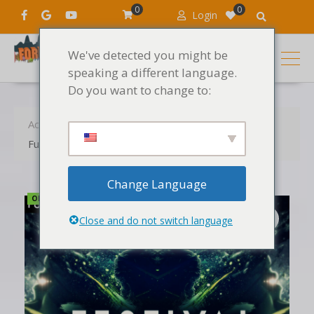
0
0
Login
We've detected you might be
speaking a different language.
Do you want to change to:
Accueil
Produits
Les sons
Function Loops Festival Psytrance
Change Language
OFFRE LIMITÉE !
Close and do not switch language