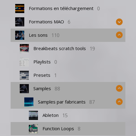
0
Formations en téléchargement
6
Formations MAO
110
Les sons
19
Breakbeats scratch tools
0
Playlists
1
Presets
88
Samples
87
Samples par fabricants
15
Ableton
8
Function Loops