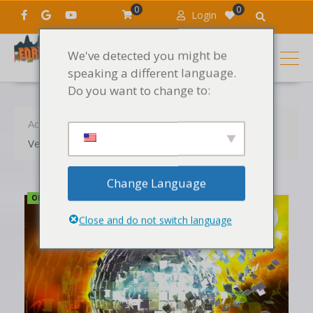
0
0
Login
We've detected you might be
speaking a different language.
Do you want to change to:
Accueil
Produits
Les sons
Vengeance Nu Disco Vol.1
Change Language
OFFRE LIMITÉE !
Close and do not switch language