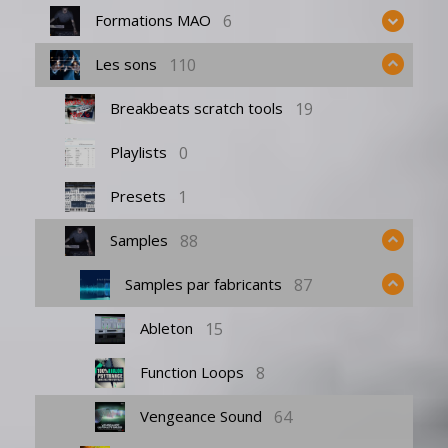
6
Formations MAO
110
Les sons
19
Breakbeats scratch tools
0
Playlists
1
Presets
88
Samples
87
Samples par fabricants
15
Ableton
8
Function Loops
64
Vengeance Sound