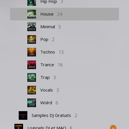
3
Hip Hop
24
House
5
Minimal
2
Pop
13
Techno
16
Trance
3
Trap
3
Vocals
6
Wolrd
2
Samples DJ Gratuits
8
Logiciels DJ et MAO