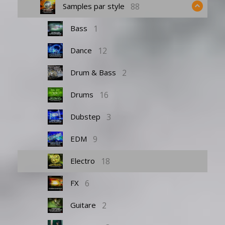
88
Samples par style
1
Bass
12
Dance
2
Drum & Bass
16
Drums
3
Dubstep
9
EDM
18
Electro
6
FX
2
Guitare