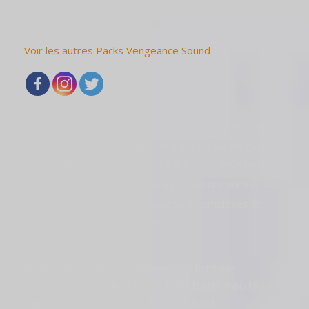
Voir les autres Packs Vengeance Sound
D’abord ce pack contient 20 kits de construction de
trance flambant neufs répartis sur 2,88 Go de matériel
d’échantillonnage incroyable ! Par ailleurs le volume 3
est revenu aux racines mélodiques de la trance et aux
impressions avec des compositions complexes et
extrêmement sophistiquées.
D’abord ce pack contient 20 kits de
construction de trance flambant neufs
répartis sur 2,88 Go de matériel