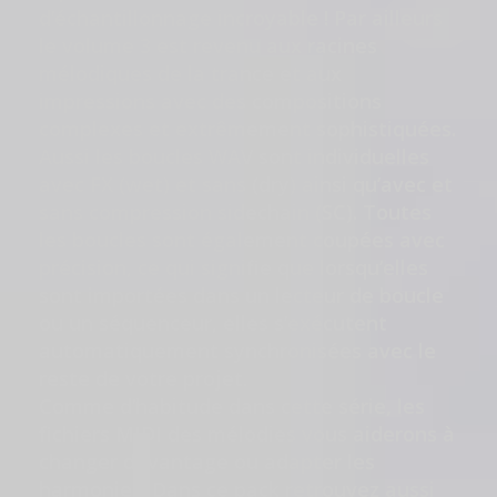
d’échantillonnage incroyable ! Par ailleurs
le volume 3 est revenu aux racines
mélodiques de la trance et aux
impressions avec des compositions
complexes et extrêmement sophistiquées.
Aussi les boucles WAV sont individuelles
avec FX (wet) et sans (dry) ainsi qu’avec et
sans compression sidechain (SC). Toutes
les boucles sont également coupées avec
précision, ce qui signifie que lorsqu’elles
sont importées dans un lecteur de boucle
ou un séquenceur, elles s’exécutent
automatiquement synchronisées avec le
reste de votre projet.
Comme d’habitude dans cette série, les
fichiers MIDI des mélodies vous aiderons à
changer davantage ou adapter les
harmonies. Dans ce pack retrouvez aussi