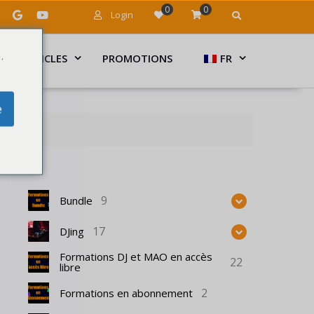
0
0
Login
.
ARTICLES
PROMOTIONS
FR
e
9
Bundle
17
DJing
Formations DJ et MAO en accès
22
libre
2
Formations en abonnement