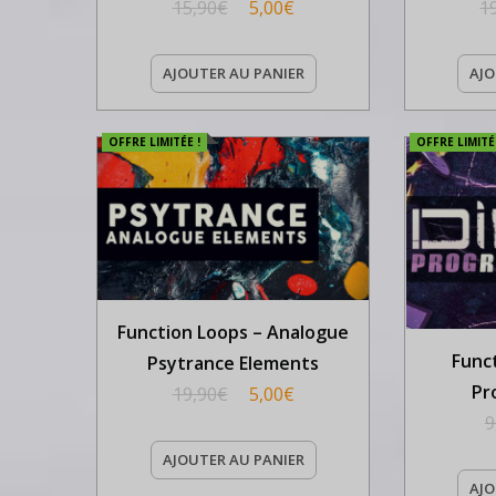
15,90
€
5,00
€
1
AJOUTER AU PANIER
AJO
OFFRE LIMITÉE !
OFFRE LIMITÉE
Function Loops – Analogue
Func
Psytrance Elements
Pr
19,90
€
5,00
€
9
AJOUTER AU PANIER
AJO