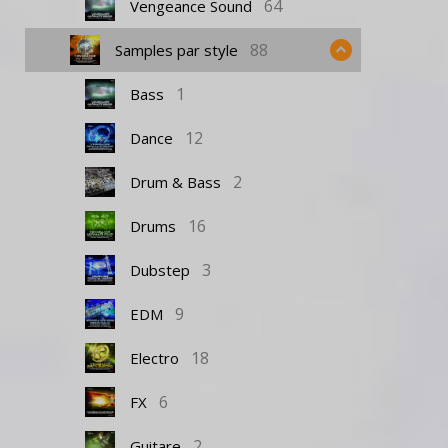
64
Vengeance Sound
88
Samples par style
1
Bass
12
Dance
2
Drum & Bass
16
Drums
3
Dubstep
9
EDM
18
Electro
6
FX
2
Guitare