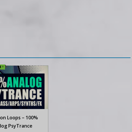
 !
ion Loops – 100%
log PsyTrance