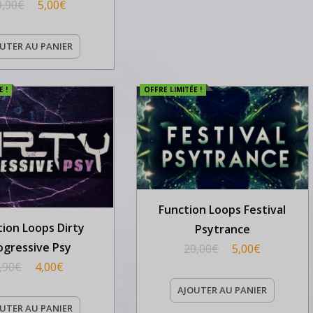
9,90
€
5,00
€
UTER AU PANIER
 !
OFFRE LIMITÉE !
Function Loops Festival
tion Loops Dirty
Psytrance
ogressive Psy
20,00
€
5,00
€
,90
€
4,00
€
AJOUTER AU PANIER
UTER AU PANIER