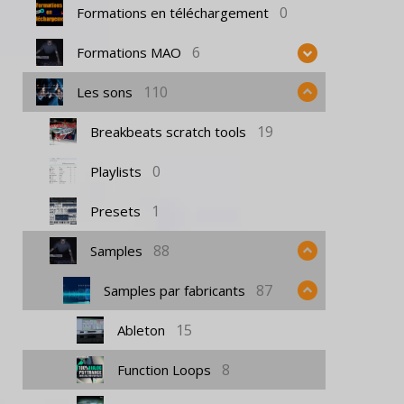
0
Formations en téléchargement
6
Formations MAO
110
Les sons
19
Breakbeats scratch tools
0
Playlists
1
Presets
88
Samples
87
Samples par fabricants
15
Ableton
8
Function Loops