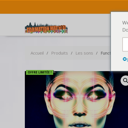
We
Do
Accueil
Produits
Les sons
Function Loo
OFFRE LIMITÉE !