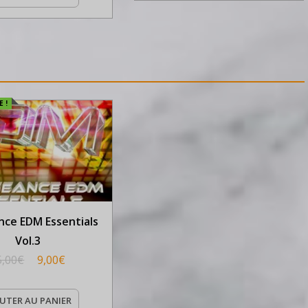
 !
ce EDM Essentials
Vol.3
5,00
€
9,00
€
UTER AU PANIER