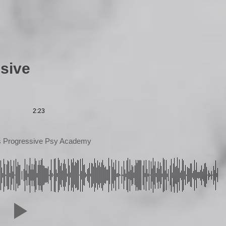
sive
2:23
s Progressive Psy Academy