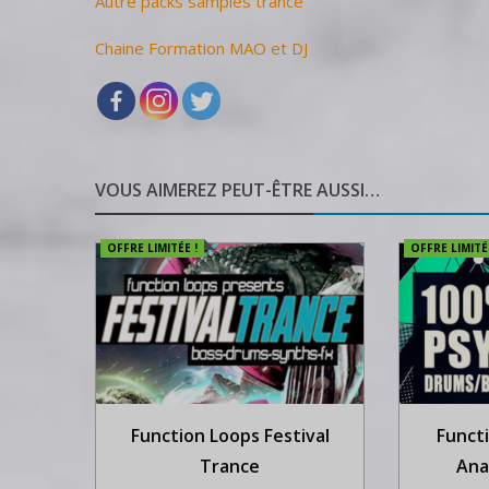
Autre packs samples trance
Chaine Formation MAO et DJ
VOUS AIMEREZ PEUT-ÊTRE AUSSI…
OFFRE LIMITÉE !
OFFRE LIMITÉE
Function Loops Festival
Funct
Trance
Ana