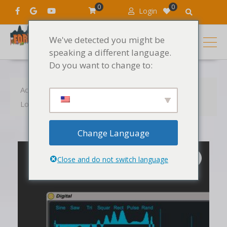
0
0
Login
We've detected you might be
speaking a different language.
Do you want to change to:
Accueil
Produits
Logiciels DJ et MAO
Logiciels MAO
Digital by Max for Cats
Change Language
Close and do not switch language