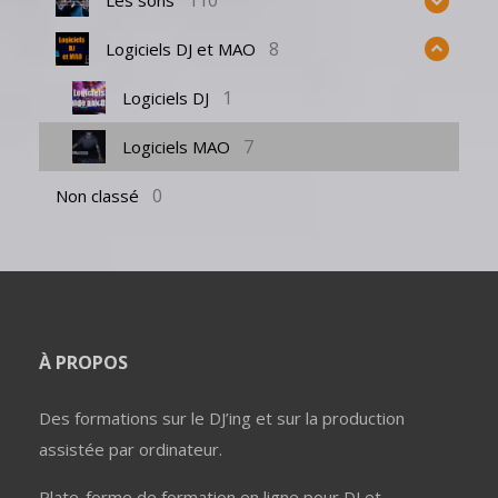
110
8
Logiciels DJ et MAO
1
Logiciels DJ
7
Logiciels MAO
0
Non classé
À PROPOS
Des formations sur le DJ’ing et sur la production
assistée par ordinateur.
Plate-forme de formation en ligne pour DJ et