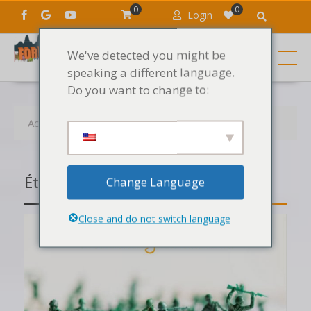
0
0
Login
We've detected you might be
speaking a different language.
Do you want to change to:
Accueil
Articles
Cours de scratch dj
Étiquette :
Cours de scratch dj
Change Language
Close and do not switch language