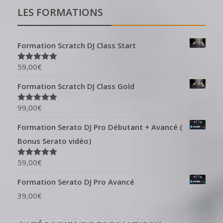
LES FORMATIONS
Formation Scratch DJ Class Start
59,00
€
Note
5.00
sur 5
Formation Scratch DJ Class Gold
99,00
€
Note
5.00
sur 5
Formation Serato DJ Pro Débutant + Avancé (
Bonus Serato vidéo)
59,00
€
Note
5.00
sur 5
Formation Serato DJ Pro Avancé
39,00
€